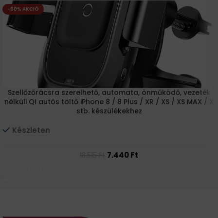
-60% AKCIÓ
Szellőzőrácsra szerelhető, automata, önműködő, vezeték
nélküli QI autós töltő iPhone 8 / 8 Plus / XR / XS / XS MAX / X
stb. készülékekhez
Készleten
7.440
Ft
18.515
Ft
Kosárba Teszem