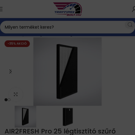
Kezdőlap
Ózongenerátor
Légtisztító szűrő szettek
-35% AKCIÓ
Click to enlarge
AIR2FRESH Pro 25 légtisztító szűrő