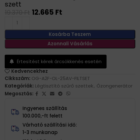
szett
12.665
Ft
19.370
Ft
Kosárba Teszem
Azonnali Vásárlás
Értesítést kérek árcsökkenés esetén
Kedvencekhez
Cikkszám:
OG-A2F-OL-25AV-FILTSET
Kategóriák:
Légtisztító szűrő szettek
,
Ózongenerátor
Megosztás:
Ingyenes szállítás
100.000,-ft felett
Várható szállítási idő:
1-3 munkanap