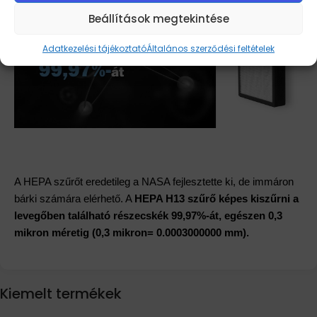
Beállítások megtekintése
Adatkezelési tájékoztató
Általános szerződési feltételek
A HEPA szűrőt eredetileg a NASA fejlesztette ki, de immáron
bárki számára elérhető. A
HEPA H13 szűrő képes kiszűrni a
levegőben található részecskék 99,97%-át, egészen 0,3
mikron méretig (0,3 mikron= 0.0003000000 mm).
Kiemelt termékek