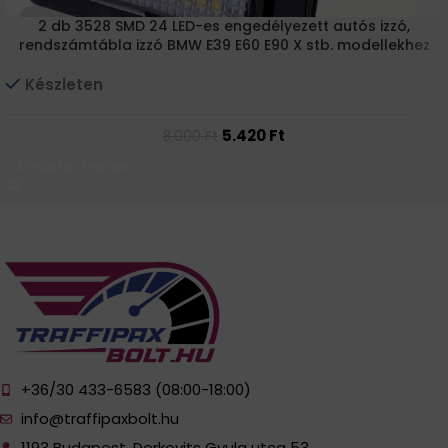
2 db 3528 SMD 24 LED-es engedélyezett autós izzó,
rendszámtábla izzó BMW E39 E60 E90 X stb. modellekhez
Készleten
5.420
Ft
8.000
Ft
Kosárba Teszem
+36/30 433-6583 (08:00-18:00)
info@traffipaxbolt.hu
1193 Budapest, Derkovits Gyula utca 53.