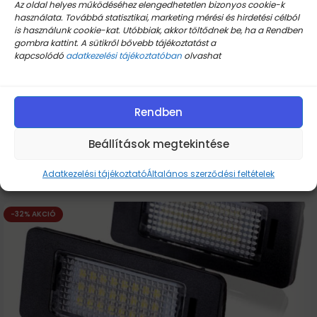
Az oldal helyes működéséhez elengedhetetlen bizonyos cookie-k
használata. Továbbá statisztikai, marketing mérési és hirdetési célból
is használunk cookie-kat. Utóbbiak, akkor töltődnek be, ha a Rendben
gombra kattint. A sütikről bővebb tájékoztatást a
További információk:
kapcsolódó
adatkezelési tájékoztatóban
olvashat
Mérete: 51 x 91 mm
Teljesítmény: 10 g/h
Rendben
Anyaga: porcelán
ME-155-10G típusú ózongenerátorhoz
Beállítások megtekintése
Kiemelt termékek
Adatkezelési tájékoztató
Általános szerződési feltételek
-32% AKCIÓ