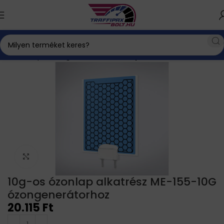
Kezdőlap
Ózongenerátor
Ózonlap
Click to enlarge
10g-os ózonlap alkatrész ME-155-10G
ózongenerátorhoz
20.115
Ft