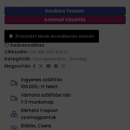
Kosárba Teszem
Azonnali Vásárlás
Értesítést kérek árcsökkenés esetén
Kedvencekhez
Cikkszám:
OG-ME-155-PLATE
Kategóriák:
Ózongenerátor
,
Ózonlap
Megosztás:
Ingyenes szállítás
100.000,-ft felett
Várható szállítási idő:
1-3 munkanap
Elérhető Foxpost
csomagpontok
Elállás, Csere,