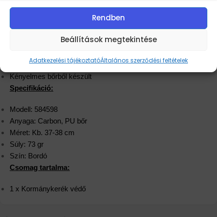
Rendben
Beállítások megtekintése
Jellemzők:
Adatkezelési tájékoztató
Általános szerződési feltételek
100%-ig új és magas minőségű termék
Kényelmes bőrből készült
Specifikáció:
Modell: 584598
Anyaga: Carbon, PU bőr
Méret: Kb. 37-38 cm
Súly: 73 gr
Szín: Bordó
Csomag tartalma:
1 x Kormánykerék védő