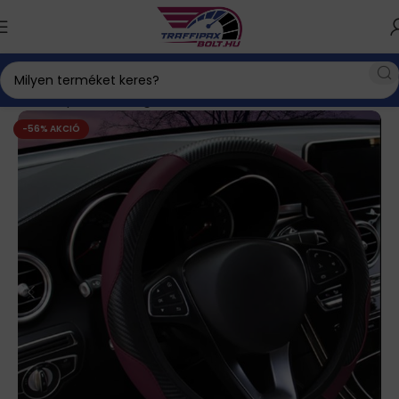
Kezdőlap
Autós kiegészítők
Belső díszítő elemek
-56% AKCIÓ