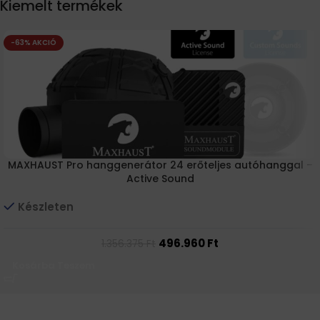
Kiemelt termékek
-63% AKCIÓ
MAXHAUST Pro hanggenerátor 24 erőteljes autóhanggal –
Active Sound
Készleten
496.960
Ft
1.356.375
Ft
Kosárba Teszem