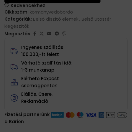
Kedvencekhez
Cikkszám:
kormanyvedobordo
Kategóriák:
Belső díszítő elemek
,
Belső utastér
kiegészítők
Megosztás:
Ingyenes szállítás
100.000,-ft felett
Várható szállítási idő:
1-3 munkanap
Elérhető Foxpost
csomagpontok
Elállás, Csere,
Reklamáció
Fizetési partnerünk
a Barion