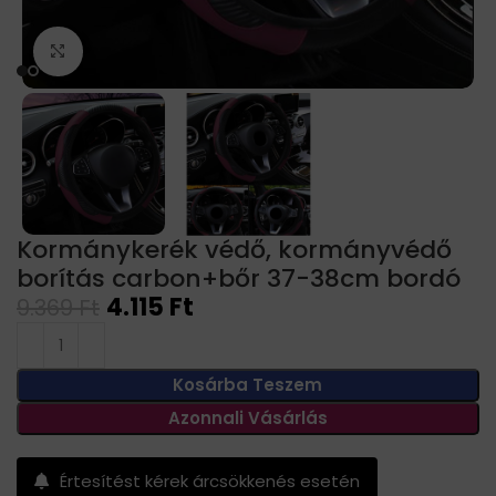
Click to enlarge
Kormánykerék védő, kormányvédő
borítás carbon+bőr 37-38cm bordó
4.115
Ft
9.369
Ft
Kosárba Teszem
Azonnali Vásárlás
Értesítést kérek árcsökkenés esetén