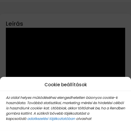
Leírás
Cookie beállítások
Az oldal helyes működéséhez elengedhetetlen bizonyos cookie-k
használata. Továbbá statisztikai, marketing mérési és hirdetési célból
is használunk cookie-kat. Utóbbiak, akkor töltődnek be, ha a Rendben
gombra kattint. A sütikről bővebb tájékoztatást a
kapcsolódó
adatkezelési tájékoztatóban
olvashat