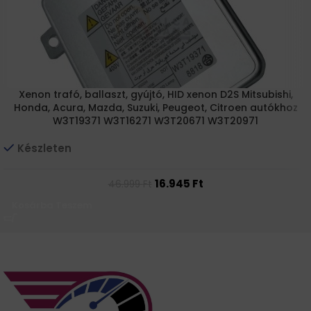
Xenon trafó, ballaszt, gyújtó, HID xenon D2S Mitsubishi,
Honda, Acura, Mazda, Suzuki, Peugeot, Citroen autókhoz
W3T19371 W3T16271 W3T20671 W3T20971
Készleten
16.945
Ft
46.999
Ft
Kosárba Teszem