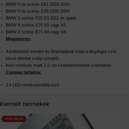
BMW 5-ös széria: E61 2003-2010
BMW 5-ös széria: E39 1995-2004
BMW X széria: F25 X3 2011 és újabb
BMW X széria: E70 X5 vagy X5
BMW X széria: E71 X6 vagy X6
Megjegyzés:
A különböző monitor és fényhatások miatt a tényleges szín
kissé eltérhet a kép színétől.
Kézi mérések miatt 1-2 cm-t különbözhetnek a leírtaktól.
Csomag tartalma:
2 x LED rendszámtábla izzó
Kiemelt termékek
-64% AKCIÓ