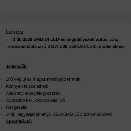
Leírás
2 db 3528 SMD 24 LED-es engedélyezett autós izzó,
rendszámtábla izzó BMW E39 E60 E90 X stb. modellekhez
Jellemzők:
100%-ig új és magas minőségű termék
Könnyen felszerelhető
Alacsony energiafogyasztás
Gyorsabb be- /kikapcsolási idő
Rezgésálló
24db nagyteljesítményű 3528-SMD LED izzó működteti
Specifikáció: