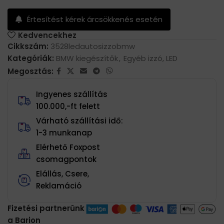
Értesítést kérek árcsökkenés esetén
Kedvencekhez
Cikkszám:
3528ledautosizzobmw
Kategóriák:
BMW kiegészítők
,
Egyéb izzó, LED
Megosztás:
Ingyenes szállítás
100.000,-ft felett
Várható szállítási idő:
1-3 munkanap
Elérhető Foxpost
csomagpontok
Elállás, Csere,
Reklamáció
Fizetési partnerünk
a Barion