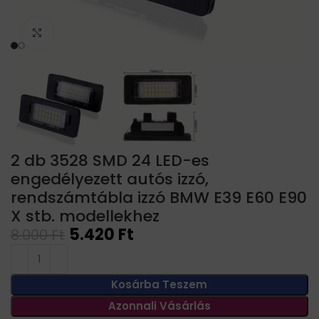
Click to enlarge
2 db 3528 SMD 24 LED-es
engedélyezett autós izzó,
rendszámtábla izzó BMW E39 E60 E90
X stb. modellekhez
5.420
Ft
8.000
Ft
Kosárba Teszem
Azonnali Vásárlás