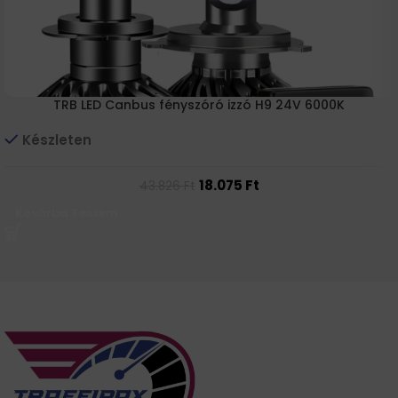
TRB LED Canbus fényszóró izzó H9 24V 6000K
Készleten
18.075
Ft
43.826
Ft
Kosárba Teszem