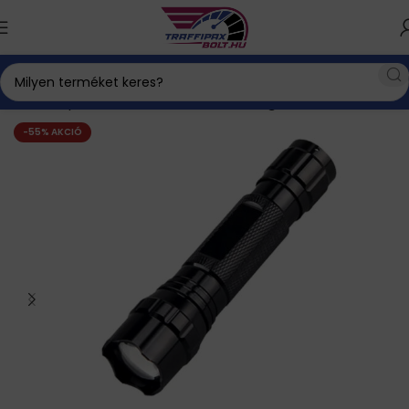
Kezdőlap
Háztartás és életmód
Horgász vadász
-55% AKCIÓ