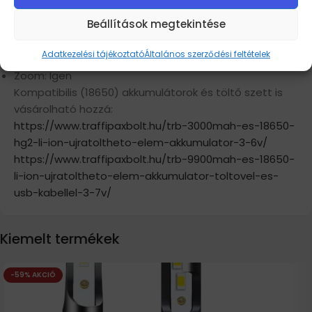
Világítási távolság: 100-200 m
Beállítások megtekintése
Erősség: 10W
Anyaga: Aluminium
Adatkezelési tájékoztató
Általános szerződési feltételek
Vízálló: Igen
Zoom: Igen
Kompatibilis (18650) akkumulátorok és töltő szett is
vásárolható hozzá:
https://www.traffipaxbolt.hu/
trb-3000mah-es-18650-
hg2-li-
ion-ujratoltheto-elem-
akkumulator-3-6v/
https://www.traffipaxbolt.hu/
trb-9900mah-es-18650-
li-ion-
ujratoltheto-elem-akkumulator-
toltovel-es-
usb-kabellel-3-7v/
Kiemelt termékek
-59% AKCIÓ