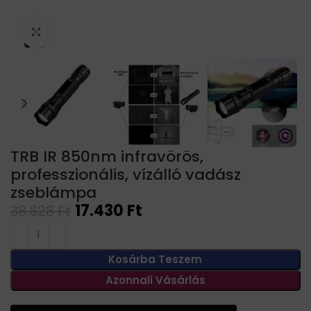
Click to enlarge
TRB IR 850nm infravörös,
professzionális, vízálló vadász
zseblámpa
17.430
Ft
38.628
Ft
Kosárba Teszem
Azonnali Vásárlás