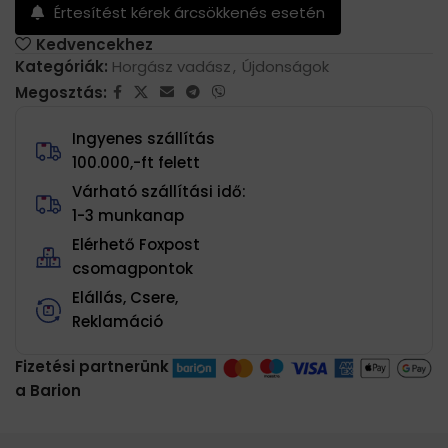
Értesítést kérek árcsökkenés esetén
Kedvencekhez
Kategóriák:
Horgász vadász
,
Újdonságok
Megosztás:
Ingyenes szállítás
100.000,-ft felett
Várható szállítási idő:
1-3 munkanap
Elérhető Foxpost
csomagpontok
Elállás, Csere,
Reklamáció
Fizetési partnerünk
a Barion