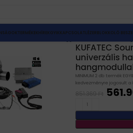
NSÁGOK
TERMÉKEK
HÍREK
GYIK
KAPCSOLAT
LÉZERBLOKKOLÓ BESZE
r EXTENDED univerzális hanggenerátor – Maserati han
KUFATEC Soun
univerzális h
hangmodulla
MINIMUM 2 db termék EGYI
kedvezményre jogosult a
561.
851.369
Ft