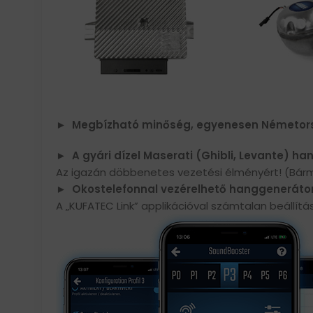
► Megbízható minőség, egyenesen Németor
► A gyári dízel Maserati (Ghibli, Levante)
Az igazán döbbenetes vezetési élményért! (Bárm
► Okostelefonnal vezérelhető hanggeneráto
A „KUFATEC Link” applikációval számtalan beállít