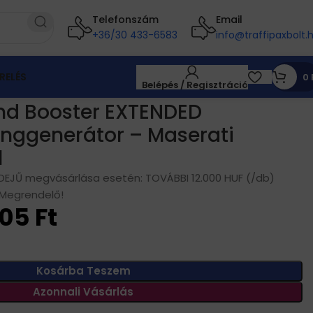
Telefonszám
Email
+36/30 433-6583
info@traffipaxbolt.
RELÉS
0
Belépés / Regisztráció
gmodullal
d Booster EXTENDED
anggenerátor – Maserati
l
DEJŰ megvásárlása esetén: TOVÁBBI 12.000 HUF (/db)
 Megrendelő!
905
Ft
Kosárba Teszem
Azonnali Vásárlás