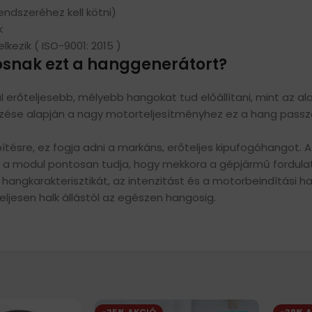
ndszeréhez kell kötni)
k
kezik ( ISO-9001: 2015 )
snak ezt a hanggenerátort?
al erőteljesebb, mélyebb hangokat tud előállítani, mint az a
elzése alapján a nagy motorteljesítményhez ez a hang passz
tésre, ez fogja adni a markáns, erőteljes kipufogóhangot. 
l a modul pontosan tudja, hogy mekkora a gépjármű fordulat
hangkarakterisztikát, az intenzitást és a motorbeindítási h
eljesen halk állástól az egészen hangosig.