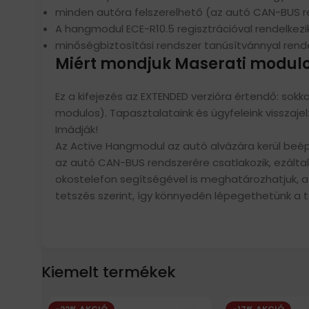
minden autóra felszerelhető (az autó CAN-BUS re
A hangmodul ECE-R10.5 regisztrációval rendelkezi
minőségbiztosítási rendszer tanúsítvánnyal rendel
Miért mondjuk Maserati modulo
Ez a kifejezés az EXTENDED verzióra értendő: sokk
modulos). Tapasztalataink és ügyfeleink visszaj
Imádják!
Az Active Hangmodul az autó alvázára kerül beépí
az autó CAN-BUS rendszerére csatlakozik, ezálta
okostelefon segítségével is meghatározhatjuk, a 
tetszés szerint, így könnyedén lépegethetünk a t
Kiemelt termékek