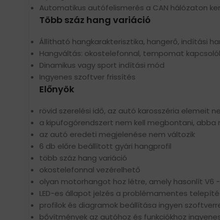
Automatikus autófelismerés a CAN hálózaton ker
Több száz hang variáció
Állítható hangkarakterisztika, hangerő, indítási h
Hangváltás: okostelefonnal, tempomat kapcsolókk
Dinamikus vagy sport indítási mód
Ingyenes szoftver frissítés
Előnyök
rövid szerelési idő, az autó karosszéria elemeit ne
a kipufogórendszert nem kell megbontani, abba n
az autó eredeti megjelenése nem változik
6 db előre beállított gyári hangprofil
több száz hang variáció
okostelefonnal vezérelhető
olyan motorhangot hoz létre, amely hasonlít V6 
LED-es állapot jelzés a problémamentes telepít
profilok és diagramok beállítása ingyen szoftverr
bővítmények az autóhoz és funkciókhoz ingyenes 