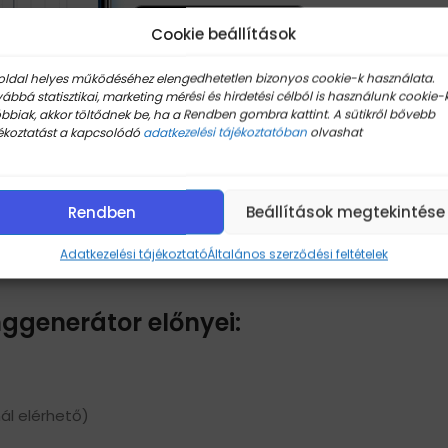
Cookie beállítások
oldal helyes működéséhez elengedhetetlen bizonyos cookie-k használata.
ábbá statisztikai, marketing mérési és hirdetési célból is használunk cookie-k
bbiak, akkor töltődnek be, ha a Rendben gombra kattint. A sütikről bővebb
ékoztatást a kapcsolódó
adatkezelési tájékoztatóban
olvashat
Rendben
Beállítások megtekintése
Adatkezelési tájékoztató
Általános szerződési feltételek
ggenerátor előnyei:
ál elérhető)