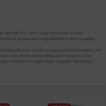
lap változat (Pro verzió, vagy más néven az Audi
ol jobban. Egyszerűen megőrülnek érte. Nem tagadjuk.
A hangmodul szett tartalmaz egy vezérlő elektronikát, ami
száma és ehhez mérten állítja elő a hangzást. Akár
angot. Különböző hangszíneket, hangerőt állíthatunk,