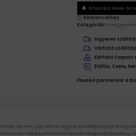
Értesítést kérek árc
Kedvencekhez
Kategóriák:
Hanggenerá
Ingyenes szállítás
Várható szállítá
Elérhető Foxpos
Elállás, Csere, R
Fizetési partnerünk a Ba
benzines, de nem úgy szól az egyedi sportkipufogója ahogy el
nd Booster-nek köszönhetően brutál hangja lesz benzines, dí