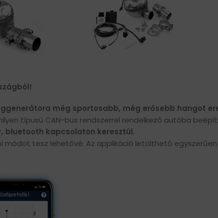
szágból!
 hanggenerátora még sportosabb, még erősebb hangot 
ilyen típusú CAN-bus rendszerrel rendelkező autóba beépít
r
, bluetooth kapcsolaton keresztül.
ási módot tesz lehetővé. Az applikáció letölthető egyszerűe