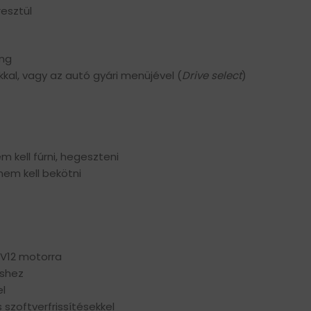
esztül
ang
al, vagy az autó gyári menüjével (
Drive select
)
m kell fúrni, hegeszteni
em kell bekötni
-V12 motorra
éshez
el
szoftverfrissítésekkel