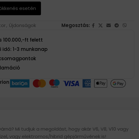
sökkenés esetén
tor
,
Újdonságok
Megosztás:
 100.000,-ft felett
si idő: 1-3 munkanap
t csomagpontok
eklamáció
rion
várná? Mi tudjuk a megoldást, hogy akár V6, V8, V10 vagy
zel, vagy elektromos/hibrid gépjárművének is!