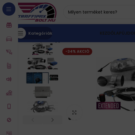
KEZDŐLAP
ÚJDO
Kategóriák
Kezdőlap
Hanggenerátor
KUFATEC Sound Booste
-34% AKCIÓ
Click to enlarge