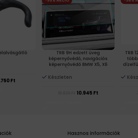
-35% AKCIÓ
-38% 
elalvásgátló
TRB 9H edzett üveg
TRB 1
képernyővédő, navigációs
több
képernyővédő BMW X5, X6
dízelf
F15/F16 2014-2018
Készleten
Kész
1.750
Ft
m
10.945
Ft
16.839
Ft
Kosárba Teszem
Kosár
ációk
Hasznos információk