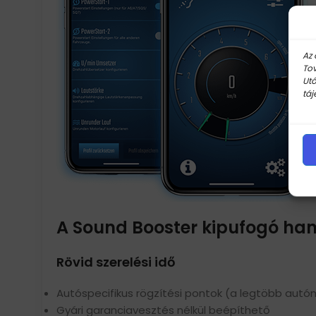
Az 
Tov
Utó
táj
A Sound Booster kipufogó han
Rövid szerelési idő
Autóspecifikus rögzítési pontok (a legtöbb autón
Gyári garanciavesztés nélkül beépíthető