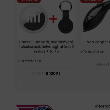
-22% AKCIÓ
-17% AKCIÓ
Xiaomi Bluetooth, nyomkövető,
Nap Zapper 
kulcskereső, helymeghatározó
eszköz + tartó
Készleten
Készleten
2.115
Ft
Kosárba Tesze
9.120
Ft
11.733
Ft
Kosárba Teszem
Inform