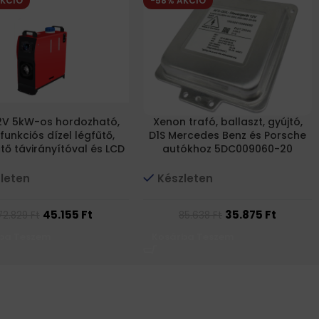
AKCIÓ
-58% AKCIÓ
2V 5kW-os hordozható,
Xenon trafó, ballaszt, gyújtó,
funkciós dízel légfűtő,
D1S Mercedes Benz és Porsche
űtő távirányítóval és LCD
autókhoz 5DC009060-20
kijelzővel
5DC009060 20 5DC00906020
leten
Készleten
45.155
Ft
35.875
Ft
72.829
Ft
85.638
Ft
ba Teszem
Kosárba Teszem