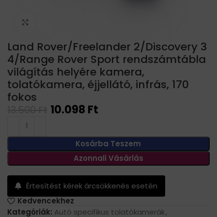
Click to enlarge
Land Rover/Freelander 2/Discovery 3
4/Range Rover Sport rendszámtábla
világítás helyére kamera,
tolatókamera, éjjellátó, infrás, 170
fokos
10.098
Ft
13.500
Ft
Kosárba Teszem
Azonnali Vásárlás
Értesítést kérek árcsökkenés esetén
Kedvencekhez
Kategóriák:
Autó specifikus tolatókamerák
,