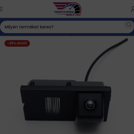
óradar és tolatókamera
Autó specifikus tolatókamerák
-25% AKCIÓ