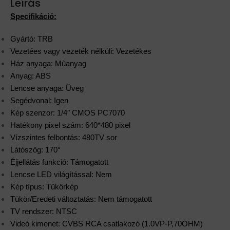
Leírás
Specifikáció:
Gyártó: TRB
Vezetées vagy vezeték nélküli: Vezetékes
Ház anyaga: Műanyag
Anyag: ABS
Lencse anyaga: Üveg
Segédvonal: Igen
Kép szenzor: 1/4″ CMOS PC7070
Hatékony pixel szám: 640*480 pixel
Vízszintes felbontás: 480TV sor
Látószög: 170°
Éjjellátás funkció: Támogatott
Lencse LED világítással: Nem
Kép típus: Tükörkép
Tükör/Eredeti változtatás: Nem támogatott
TV rendszer: NTSC
Videó kimenet: CVBS RCA csatlakozó (1.0VP-P,70OHM)