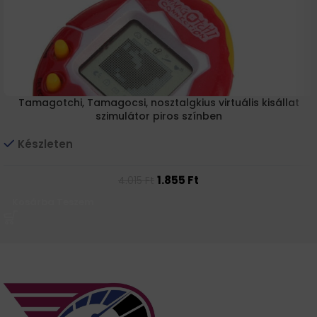
Tamagotchi, Tamagocsi, nosztalgkius virtuális kisállat
szimulátor piros színben
Készleten
1.855
Ft
4.015
Ft
Kosárba Teszem