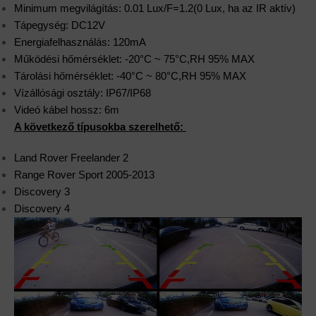
Minimum megvilágítás: 0.01 Lux/F=1.2(0 Lux, ha az IR aktív)
Tápegység: DC12V
Energiafelhasználás: 120mA
Működési hőmérséklet: -20°C ~ 75°C,RH 95% MAX
Tárolási hőmérséklet: -40°C ~ 80°C,RH 95% MAX
Vízállósági osztály: IP67/IP68
Videó kábel hossz: 6m
A következő típusokba szerelhető:
Land Rover Freelander 2
Range Rover Sport 2005-2013
Discovery 3
Discovery 4