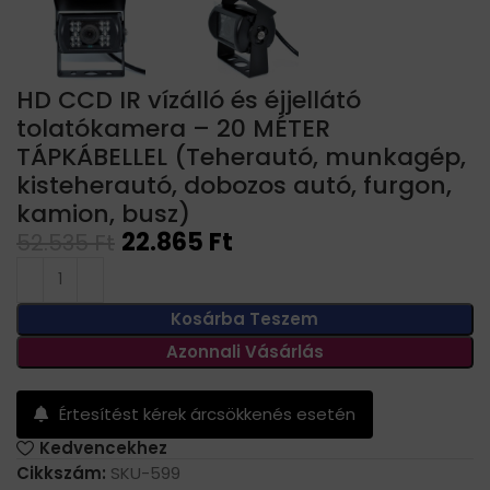
HD CCD IR vízálló és éjjellátó
tolatókamera – 20 MÉTER
TÁPKÁBELLEL (Teherautó, munkagép,
kisteherautó, dobozos autó, furgon,
kamion, busz)
22.865
Ft
52.535
Ft
Kosárba Teszem
Azonnali Vásárlás
Értesítést kérek árcsökkenés esetén
Kedvencekhez
Cikkszám:
SKU-599