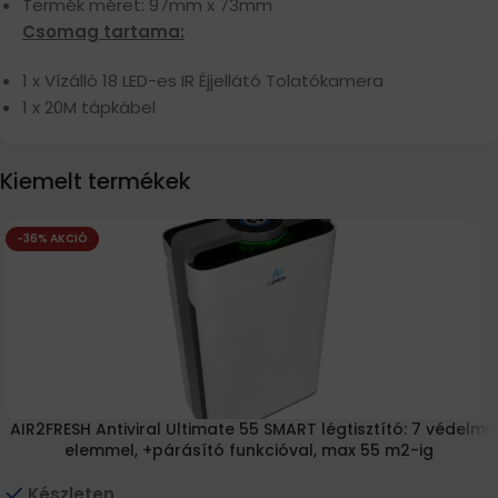
Termék méret: 97mm x 73mm
Csomag tartama:
1 x Vízálló 18 LED-es IR Éjjellátó Tolatókamera
1 x 20M tápkábel
Kiemelt termékek
-36% AKCIÓ
AIR2FRESH Antiviral Ultimate 55 SMART légtisztító: 7 védelmi
elemmel, +párásító funkcióval, max 55 m2-ig
Készleten