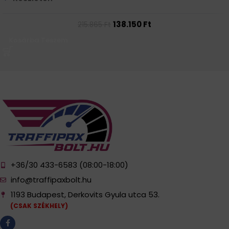
138.150
Ft
215.865
Ft
Kosárba Teszem
+36/30 433-6583 (08:00-18:00)
info@traffipaxbolt.hu
1193 Budapest, Derkovits Gyula utca 53.
(CSAK SZÉKHELY)