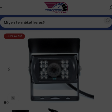
Tolatóradar és tolatókamera
Teherautó tolatókamera
-56% AKCIÓ
Click to enlarge