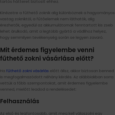
tartós hátteret biztosít ehhez.
Kinézetre a fűthető zoknik alig különböznek a hagyományos
vastag zokniktól, a fűtőelemek nem láthatók, alig
érezhetők, egyedül az akkumulátornak fenntartott kis zseb
lehet árulkodó, amit a legtöbb gyártó a vádlihoz helyez,
hogy semmilyen tevékenység során se legyen zavaró.
Mit érdemes figyelembe venni
fűthető zokni vásárlása előtt?
Ha
fűthető zokni vásárlás
előtt állsz, akkor biztosan benned
is megfogalmazódott néhány kérdés. Az alábbiakban sorra
vettük a főbb szempontokat, amit érdemes figyelembe
venned, mielőtt leadod a rendelésedet:
Felhasználás
Az első és legfontosabb, amit meg kell válaszolni egy