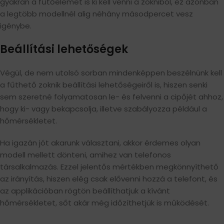
gyakran a fűtőelemet is ki kell venni a zokniból, ez azonban
a legtöbb modellnél alig néhány másodpercet vesz
igénybe.
Beállítási lehetőségek
Végül, de nem utolsó sorban mindenképpen beszélnünk kell
a fűthető zoknik beállítási lehetőségeiről is, hiszen senki
sem szeretné folyamatosan le- és felvenni a cipőjét ahhoz,
hogy ki- vagy bekapcsolja, illetve szabályozza például a
hőmérsékletet.
Ha igazán jót akarunk választani, akkor érdemes olyan
modell mellett dönteni, amihez van telefonos
társalkalmazás. Ezzel jelentős mértékben megkönnyíthető
az irányítás, hiszen elég csak elővenni hozzá a telefont, és
az applikációban rögtön beállíthatjuk a kívánt
hőmérsékletet, sőt akár még időzíthetjük is működését.