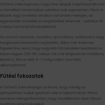
fűthető zokni kapcsán, hogy mire akarjuk majd használni ezt
a terméket? Amennyiben például csak egyszerűen fázós a
lábunk vagy rövidebb sétákon tartanánk melegen, az
egyszerűbb modellek is megfelelőek lehetnek – például 45
Celsius fok körüli hőmérséklettel.
Ha viszont tartósan, munkára, sportolásra, vadászatra vagy
horgászatra keresünk megfelelőt, akkor már érdemes
figyelembe venni, hogy nagyobb hőmérséklet leadására is
képes legyen (55-65 Celsius fok már kifejezetten hatékony
ilyenkor), illetve akár 5-7 óráig tudjon üzemelni
akkumulátorról.
Fűtési fokozatok
A fűthető zokni lényege az lenne, hogy mindig az
igényeinkhez tudjuk igazítani vele a teljesítményt. Ehhez
azonban elengedhetetlen, hogy rendelkezzen ilyen típusú
beállítási lehetőségekkel.