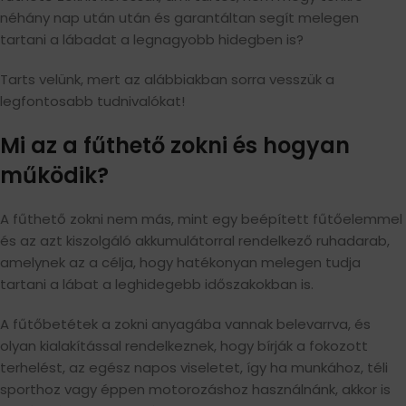
néhány nap után után és garantáltan segít melegen
tartani a lábadat a legnagyobb hidegben is?
Tarts velünk, mert az alábbiakban sorra vesszük a
legfontosabb tudnivalókat!
Mi az a fűthető zokni és hogyan
működik?
A fűthető zokni nem más, mint egy beépített fűtőelemmel
és az azt kiszolgáló akkumulátorral rendelkező ruhadarab,
amelynek az a célja, hogy hatékonyan melegen tudja
tartani a lábat a leghidegebb időszakokban is.
A fűtőbetétek a zokni anyagába vannak belevarrva, és
olyan kialakítással rendelkeznek, hogy bírják a fokozott
terhelést, az egész napos viseletet, így ha munkához, téli
sporthoz vagy éppen motorozáshoz használnánk, akkor is