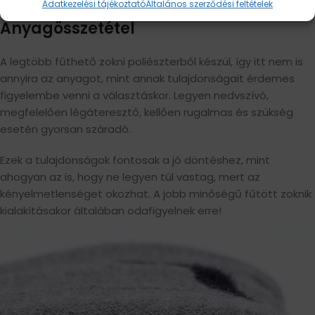
Adatkezelési tájékoztató
Általános szerződési feltételek
Anyagösszetétel
A legtöbb fűthető zokni poliészterből készül, így itt nem is
annyira az anyagot, mint annak tulajdonságait érdemes
figyelembe venni a választáskor. Legyen nedvszívó,
megfelelően légáteresztő, kellően rugalmas és szükség
esetén gyorsan száradó.
Ezek a tulajdonságok fontosak a jó döntéshez, mint
ahogyan az is, hogy ne legyen túl vastag, mert az
kényelmetlenséget okozhat. A jobb minőségű fűtött zoknik
kialakításakor általában odafigyelnek erre!