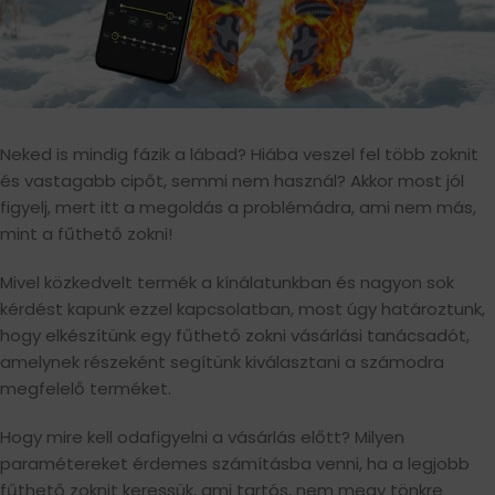
Neked is mindig fázik a lábad? Hiába veszel fel több zoknit
és vastagabb cipőt, semmi nem használ? Akkor most jól
figyelj, mert itt a megoldás a problémádra, ami nem más,
mint a fűthető zokni!
Mivel közkedvelt termék a kínálatunkban és nagyon sok
kérdést kapunk ezzel kapcsolatban, most úgy határoztunk,
hogy elkészítünk egy fűthető zokni vásárlási tanácsadót,
amelynek részeként segítünk kiválasztani a számodra
megfelelő terméket.
Hogy mire kell odafigyelni a vásárlás előtt? Milyen
paramétereket érdemes számításba venni, ha a legjobb
fűthető zoknit keressük, ami tartós, nem megy tönkre