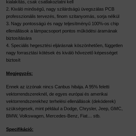
kialakítás, csak csatlakoztatni kell
2. Kiváló minőségű, nagy szilárdságú üvegszálas PCB
professzionális tervezés, finom szitanyomás, sorja nélkül
3. Nagy pontosságú és nagy teljesítményű 100%-os chip
ellenállások a lámpacsoport pontos működési áramának
biztosítására
4. Speciális hegesztési eljárásnak köszönhetően, független
nagy forrasztási kötések és kiváló hővezető képességet
biztosít
Megjegyzés:
Ennek az izzónak nincs Canbus hibája. A 95% feletti
vektorrendszereknél, de egyes európai és amerikai
vektorrendszerekhez terhelési ellenállások (dekóderek)
szükségesek, mint például a Dodge, Chrysler, Jeep, GMC,
BMW, Volkswagen, Mercedes-Benz, Fiat… stb.
Specifikáció: