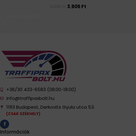
3.905
Ft
8.935
Ft
Kosárba Teszem
+36/30 433-6583 (08:00-18:00)
info@traffipaxbolt.hu
1193 Budapest, Derkovits Gyula utca 53.
(CSAK SZÉKHELY)
Információk