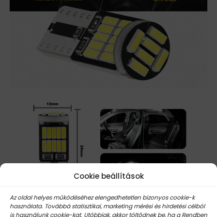
Cookie beállítások
Az oldal helyes működéséhez elengedhetetlen bizonyos cookie-k
használata. Továbbá statisztikai, marketing mérési és hirdetési célból
is használunk cookie-kat. Utóbbiak, akkor töltődnek be, ha a Rendben