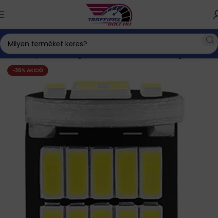
Kezdőlap
Autós kiegészítők
Belső utastér kiegészítők
-36% AKCIÓ