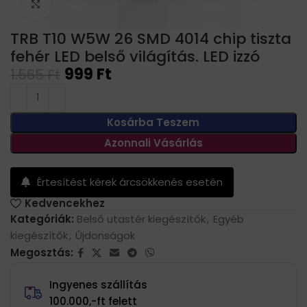
Click to enlarge
TRB T10 W5W 26 SMD 4014 chip tiszta
fehér LED belső világítás. LED izzó
999
Ft
1.565
Ft
Kosárba Teszem
Azonnali Vásárlás
Értesítést kérek árcsökkenés esetén
Kedvencekhez
Kategóriák:
Belső utastér kiegészítők
,
Egyéb
kiegészítők
,
Újdonságok
Megosztás:
Ingyenes szállítás
100.000,-ft felett