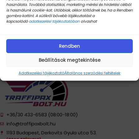
tudnivalók egy helyen
használata. Továbbá statisztikai, marketing mérési és hirdetési célból
is használunk cookie-kat. Utóbbiak, akkor töltődnek be, ha a Rendben
Dani
gombra kattint. A sütikről bővebb tájékoztatást a
A lézerblokkoló manapság az egyik leginkább
kapcsolódó
adatkezelési tájékoztatóban
olvashat
félreértett autós kiegészítő a piacon. Ezek az
eszközök ugyanis a ...
Rendben
Tovább
Beállítások megtekintése
Adatkezelési tájékoztató
Általános szerződési feltételek
+36/30 433-6583 (08:00-18:00)
info@traffipaxbolt.hu
1193 Budapest, Derkovits Gyula utca 53.