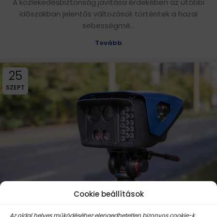
A közlekedésbiztonság javítása érdekében az utóbbi
időszakban jelentős változások történtek a hazai
sebességmé...
Tovább
25
SZEPT
Cookie beállítások
Lézerblokkoló: kérdések, válaszok és minden
Az oldal helyes működéséhez elengedhetetlen bizonyos cookie-k