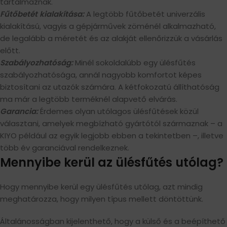
tartalmaznak.
Fűtőbetét kialakítása:
A legtöbb fűtőbetét univerzális
kialakítású, vagyis a gépjárművek zöménél alkalmazható,
de legalább a méretét és az alakját ellenőrizzük a vásárlás
előtt.
Szabályozhatóság:
Minél sokoldalúbb egy ülésfűtés
szabályozhatósága, annál nagyobb komfortot képes
biztosítani az utazók számára. A kétfokozatú állíthatóság
ma már a legtöbb terméknél alapvető elvárás.
Garancia:
Érdemes olyan utólagos ülésfűtések közül
választani, amelyek megbízható gyártótól származnak – a
KIYO például az egyik legjobb ebben a tekintetben –, illetve
több év garanciával rendelkeznek.
Mennyibe kerül az ülésfűtés utólag?
Hogy mennyibe kerül egy ülésfűtés utólag, azt mindig
meghatározza, hogy milyen típus mellett döntöttünk.
Általánosságban kijelenthető, hogy a külső és a beépíthető