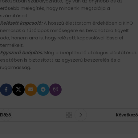
fokozatban szabályozható, így van az enyhébb és az
erősebb melegítés, hogy mindenki megtalálja a
számításait.
Relézett kapcsoló:
A hosszú élettartam érdekében a KIYO
nemcsak a fűtőlapok minőségére és bevonatára figyelt
oda, hanem arra is, hogy relézett kapcsolóval lássa el
termékeit.
Egyszerű beépítés:
Még a beépíthető utólagos ülésfűtések
esetében is biztosított az egyszerű beszerelés és a
rugalmasság.
Előző
Következő