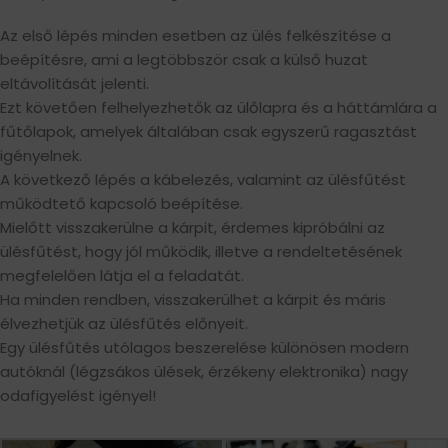
Az első lépés minden esetben az ülés felkészítése a
beépítésre, ami a legtöbbször csak a külső huzat
eltávolítását jelenti.
Ezt követően felhelyezhetők az ülőlapra és a háttámlára a
fűtőlapok, amelyek általában csak egyszerű ragasztást
igényelnek.
A következő lépés a kábelezés, valamint az ülésfűtést
működtető kapcsoló beépítése.
Mielőtt visszakerülne a kárpit, érdemes kipróbálni az
ülésfűtést, hogy jól működik, illetve a rendeltetésének
megfelelően látja el a feladatát.
Ha minden rendben, visszakerülhet a kárpit és máris
élvezhetjük az ülésfűtés előnyeit.
Egy ülésfűtés utólagos beszerelése különösen modern
autóknál (légzsákos ülések, érzékeny elektronika) nagy
odafigyelést igényel!