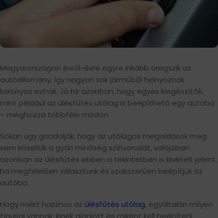
Magyarországon évről-évre egyre inkább öregszik az
autóállomány, így nagyon sok járműből hiányoznak
bizonyos extrák. Jó hír azonban, hogy egyes kiegészítők,
mint például az ülésfűtés utólag is beépíthető egy autóba
– méghozzá többféle módon.
Sokan úgy gondolják, hogy az utólagos megoldások meg
sem közelítik a gyári minőség színvonalát, valójában
azonban az ülésfűtés ebben a tekintetben is kivételt jelent,
ha megfelelően választunk és szakszerűen beépítjük az
autóba.
Hogy miért hasznos az
ülésfűtés utólag
, egyáltalán milyen
típusai vannak, kinek ajánlott és miként kell beépíteni