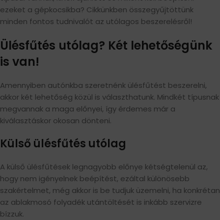
ezeket a gépkocsikba? Cikkünkben összegyűjtöttünk
minden fontos tudnivalót az utólagos beszerelésről!
Ülésfűtés utólag? Két lehetőségünk
is van!
Amennyiben autónkba szeretnénk ülésfűtést beszerelni,
akkor két lehetőség közül is választhatunk. Mindkét típusnak
megvannak a maga előnyei, így érdemes már a
kiválasztáskor okosan dönteni.
Külső ülésfűtés utólag
A külső ülésfűtések legnagyobb előnye kétségtelenül az,
hogy nem igényelnek beépítést, ezáltal különösebb
szakértelmet, még akkor is be tudjuk üzemelni, ha konkrétan
az ablakmosó folyadék utántöltését is inkább szervizre
bízzuk.