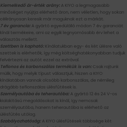
Kiemelkedő ár-érték arány:
A KIYO a legmagasabb
minőséget nyújtja elérhető áron, nem véletlen, hogy sokan
célirányosan keresik már maguknak ezt a márkát.
7 év garancia:
A gyártó egyedülálló módon 7 év garanciát
kínál termékeire, ami az egyik legnyomósabb érv lehet a
választás mellett.
Szettben is kapható:
Kínálatukban egy- és két ülésre való
szettek is elérhetők, így még költséghatékonyabban tudjuk
felvértezni az autót ezzel az extrával.
Teflonos és karbonszálas termékük is van:
Csak rajtunk
múlik, hogy melyik típust választjuk, hiszen a KIYO
kínálatában vannak olcsóbb karbonszálas, de némileg
drágább teflonszálas ülésfűtések is.
Személyautóba és teherautóba:
A gyártó 12 és 24 V-os
kialakítású megoldásokat is kínál, így nemcsak
személyautóba, hanem teherautóba is elérhető az
ülésfűtés utólag.
Szabályozhatóság:
A KIYO ülésfűtések többsége két