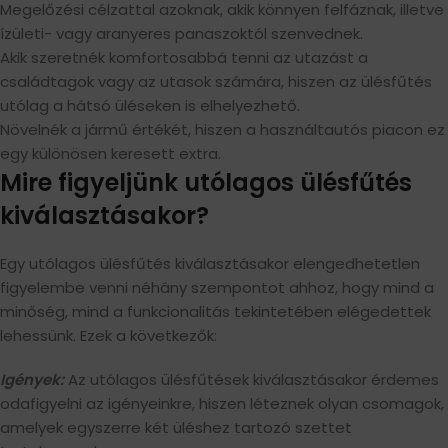
Megelőzési célzattal azoknak, akik könnyen felfáznak, illetve
ízületi- vagy aranyeres panaszoktól szenvednek.
Akik szeretnék komfortosabbá tenni az utazást a
családtagok vagy az utasok számára, hiszen az ülésfűtés
utólag a hátsó üléseken is elhelyezhető.
Növelnék a jármű értékét, hiszen a használtautós piacon ez
egy különösen keresett extra.
Mire figyeljünk utólagos ülésfűtés
kiválasztásakor?
Egy utólagos ülésfűtés kiválasztásakor elengedhetetlen
figyelembe venni néhány szempontot ahhoz, hogy mind a
minőség, mind a funkcionalitás tekintetében elégedettek
lehessünk. Ezek a következők:
Igények:
Az utólagos ülésfűtések kiválasztásakor érdemes
odafigyelni az igényeinkre, hiszen léteznek olyan csomagok,
amelyek egyszerre két üléshez tartozó szettet