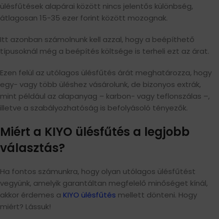
ülésfűtések alapárai között nincs jelentős különbség,
átlagosan 15-35 ezer forint között mozognak.
Itt azonban számolnunk kell azzal, hogy a beépíthető
típusoknál még a beépítés költsége is terheli ezt az árat.
Ezen felül az utólagos ülésfűtés árát meghatározza, hogy
egy- vagy több üléshez vásárolunk, de bizonyos extrák,
mint például az alapanyag – karbon- vagy teflonszálas –,
illetve a szabályozhatóság is befolyásoló tényezők.
Miért a KIYO ülésfűtés a legjobb
választás?
Ha fontos számunkra, hogy olyan utólagos ülésfűtést
vegyünk, amelyik garantáltan megfelelő minőséget kínál,
akkor érdemes a
KIYO ülésfűtés
mellett dönteni. Hogy
miért? Lássuk!