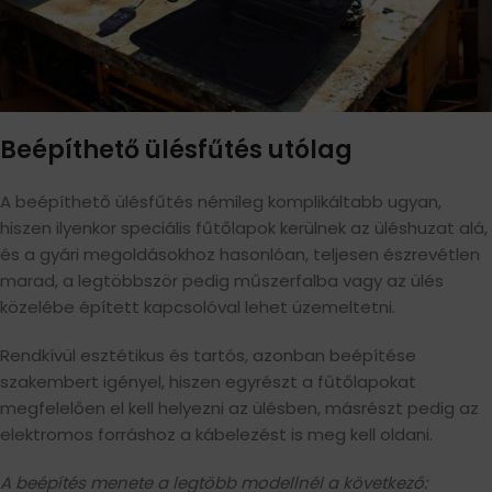
Beépíthető ülésfűtés utólag
A beépíthető ülésfűtés némileg komplikáltabb ugyan,
hiszen ilyenkor speciális fűtőlapok kerülnek az üléshuzat alá,
és a gyári megoldásokhoz hasonlóan, teljesen észrevétlen
marad, a legtöbbször pedig műszerfalba vagy az ülés
közelébe épített kapcsolóval lehet üzemeltetni.
Rendkívül esztétikus és tartós, azonban beépítése
szakembert igényel, hiszen egyrészt a fűtőlapokat
megfelelően el kell helyezni az ülésben, másrészt pedig az
elektromos forráshoz a kábelezést is meg kell oldani.
A beépítés menete a legtöbb modellnél a következő: