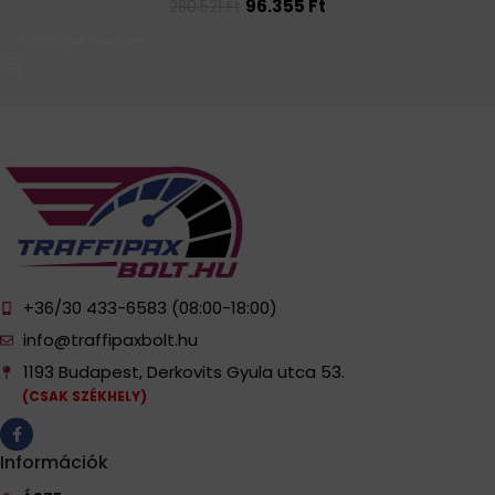
96.355
Ft
280.521
Ft
Kosárba Teszem
+36/30 433-6583 (08:00-18:00)
info@traffipaxbolt.hu
1193 Budapest, Derkovits Gyula utca 53.
(CSAK SZÉKHELY)
Információk