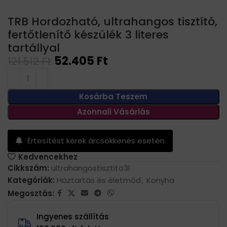
TRB Hordozható, ultrahangos tisztító,
fertőtlenítő készülék 3 literes
tartállyal
52.405
Ft
121.512
Ft
Kosárba Teszem
Azonnali Vásárlás
Értesítést kérek árcsökkenés esetén
Kedvencekhez
Cikkszám:
ultrahangostisztito3l
Kategóriák:
Háztartás és életmód
,
Konyha
Megosztás:
Ingyenes szállítás