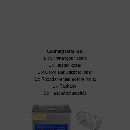
Csomag tartalma:
1 x Ultrahangos tisztító
1 x Tisztító kosár
1 x Golyó alakú tisztítókosár
1 x Rozsdamentes acél burkolat
1 x Tápkábel
1 x Használati utasítás