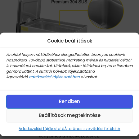
Cookie beállítások
Az oldal helyes működéséhez elengedhetetlen bizonyos cookie-k
használata. Továbbá statisztikai, marketing mérési és hirdetési célból
is használunk cookie-kat. Utóbbiak, akkor töltődnek be, ha a Rendben
gombra kattint. A sütikről bővebb tájékoztatást a
kapcsolódó
adatkezelési tájékoztatóban
olvashat
Rendben
Humanizált részletek
Az oldalsó és a hátoldalon lévő hőlevezető nyílások
Beállítások megtekintése
túlmelegedés elleni védelemre szolgálnak, túláram esetére
pedig tartalék biztosítékot vannak. A vízkivezető szelep
Adatkezelési tájékoztató
Általános szerződési feltételek
kényelmes a vízelvezetéshez.