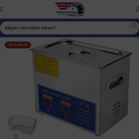
Kezdőlap
Háztartás és életmód
Konyha
-57% AKCIÓ
Click to enlarge