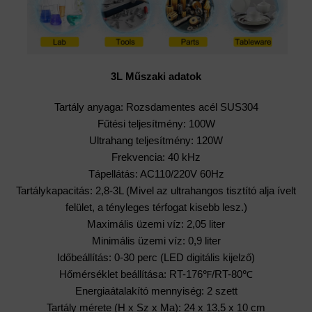
3L Műszaki adatok
Tartály anyaga: Rozsdamentes acél SUS304
Fűtési teljesítmény: 100W
Ultrahang teljesítmény: 120W
Frekvencia: 40 kHz
Tápellátás: AC110/220V 60Hz
Tartálykapacitás: 2,8-3L (Mivel az ultrahangos tisztító alja ívelt
felület, a tényleges térfogat kisebb lesz.)
Maximális üzemi víz: 2,05 liter
Minimális üzemi víz: 0,9 liter
Időbeállítás: 0-30 perc (LED digitális kijelző)
Hőmérséklet beállítása: RT-176℉/RT-80℃
Energiaátalakító mennyiség: 2 szett
Tartály mérete (H x Sz x Ma): 24 x 13,5 x 10 cm