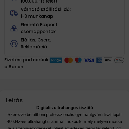
100.000,-ft felett
Várható szállítási idő:
1-3 munkanap
Elérhető Foxpost
csomagpontok
Elállás, Csere,
Reklamáció
Fizetési partnerünk
a Barion
Leírás
Digitális ultrahangos tisztító
Szerezze be otthoni professzionális gyémántgyűrű tisztítóját!
40 kHz-es ultrahanghullámmal működik, mely mélyen mossa
le a szennyeződéseket, olajat az értékes tárgy felületéről. Az