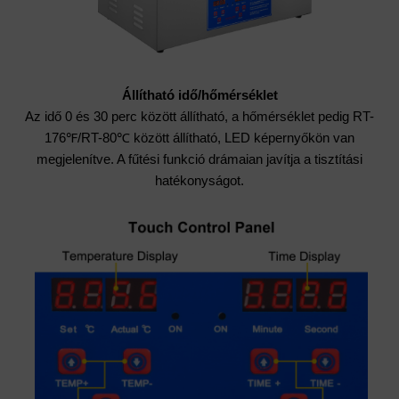
Állítható idő/hőmérséklet
Az idő 0 és 30 perc között állítható, a hőmérséklet pedig RT-
176℉/RT-80℃ között állítható, LED képernyőkön van
megjelenítve. A fűtési funkció drámaian javítja a tisztítási
hatékonyságot.