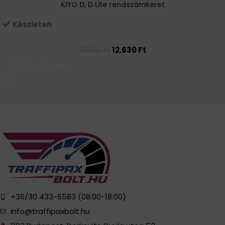
KIYO D, D Lite rendszámkeret
Készleten
12.630
Ft
20.265
Ft
Kosárba Teszem
+36/30 433-6583 (08:00-18:00)
info@traffipaxbolt.hu