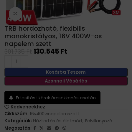
Click to enlarge
TRB hordozható, flexibilis
monokristályos, 16V 400W-os
napelem szett
130.545
Ft
301.735
Ft
Kosárba Teszem
Azonnali Vásárlás
Értesítést kérek árcsökkenés esetén
Kedvencekhez
Cikkszám:
16v400wnapelemszett
Kategóriák:
Háztartás és életmód
,
Felvillanyozó
Megosztás: