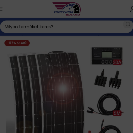
Kezdőlap
Háztartás és életmód
Felvillanyozó
-57% AKCIÓ