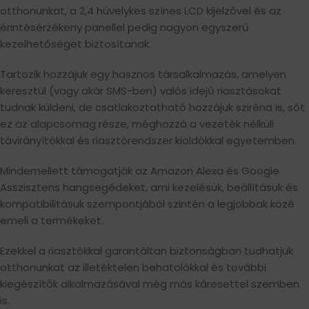
otthonunkat, a 2,4 hüvelykes színes LCD kijelzővel és az
érintésérzékeny panellel pedig nagyon egyszerű
kezelhetőséget biztosítanak.
Tartozik hozzájuk egy hasznos társalkalmazás, amelyen
keresztül (vagy akár SMS-ben) valós idejű riasztásokat
tudnak küldeni, de csatlakoztatható hozzájuk sziréna is, sőt
ez az alapcsomag része, méghozzá a vezeték nélküli
távirányítókkal és riasztórendszer kioldókkal egyetemben.
Mindemellett támogatják az Amazon Alexa és Google
Asszisztens hangsegédeket, ami kezelésük, beállításuk és
kompatibilitásuk szempontjából szintén a legjobbak közé
emeli a termékeket.
Ezekkel a riasztókkal garantáltan biztonságban tudhatjuk
otthonunkat az illetéktelen behatolókkal és további
kiegészítők alkalmazásával még más káresettel szemben
is.