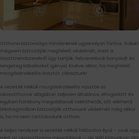
Otthona biztonsága mindenkinek ugyanolyan fontos. Sokan
mégsem biztosítják megfelelő védelmét, mert a
riasztórendszerekről úgy tartják: felszerelésük bonyolult és
rengeteg kábelezést igényel. Kivéve akkor, ha megfelelő
mozgásérzékelős riasztót választunk!
A vezeték nélküli mozgásérzékelős riasztók az
okosotthonok világában teljesen általános, elfogadott és
egyben hatékony megoldásnak tekinthetők, sőt elérhető
árkategóriában biztosítják otthonunk védelmét még akkor
is, ha mi nem tartózkodunk otthon.
A teljes rendszer a vezeték nélküli hálózatra épül – csak úgy,
mint az okosotthonos megoldások –, de WiFi hiányában SIM