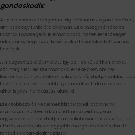
gondoskodik
Az okos eszközök világában alig találhatunk olyan terméket,
ami csak egy funkcióra alkalmas. Ez a mozgásérzékelős
riasztók többségéről is elmondható, hiszen lehetőséget
adnak arra, hogy több külső eszközt csatlakoztathassunk
hozzájuk.
A mozgásérzékelők mellett így bel- és kültéri kamerákat,
sőt még füst- és szénmonoxid érzékelőket, aminek
köszönhetően okostelefonunkról ellenőrizhetjük például idős
hozzátartozóinkat, kisebb gyermekeinket, de a rendszer
akkor is jelez, ha lakástűz alakul ki.
Ezek többszörös védelmet biztosítanak otthonunk
számára, miközben a komplett rendszert nagyon
egyszerűen ellenőrizhetjük a munkahelyünkről vagy éppen
utazás közben, hiszen egy jobb mozgásérzékelős riasztó
rendelkezik társalkalmazással.