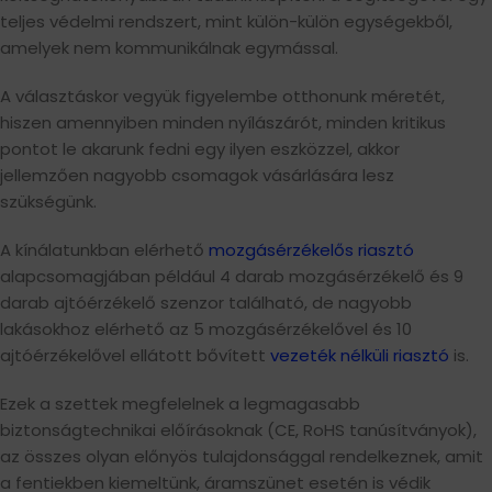
teljes védelmi rendszert, mint külön-külön egységekből,
amelyek nem kommunikálnak egymással.
A választáskor vegyük figyelembe otthonunk méretét,
hiszen amennyiben minden nyílászárót, minden kritikus
pontot le akarunk fedni egy ilyen eszközzel, akkor
jellemzően nagyobb csomagok vásárlására lesz
szükségünk.
A kínálatunkban elérhető
mozgásérzékelős riasztó
alapcsomagjában például 4 darab mozgásérzékelő és 9
darab ajtóérzékelő szenzor található, de nagyobb
lakásokhoz elérhető az 5 mozgásérzékelővel és 10
ajtóérzékelővel ellátott bővített
vezeték nélküli riasztó
is.
Ezek a szettek megfelelnek a legmagasabb
biztonságtechnikai előírásoknak (CE, RoHS tanúsítványok),
az összes olyan előnyös tulajdonsággal rendelkeznek, amit
a fentiekben kiemeltünk, áramszünet esetén is védik