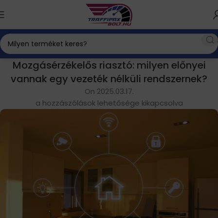
Mozgásérzékelős riasztó: milyen előnyei
vannak egy vezeték nélküli rendszernek?
On 2025.03.17.
a hozzászólások lehetősége kikapcsolva