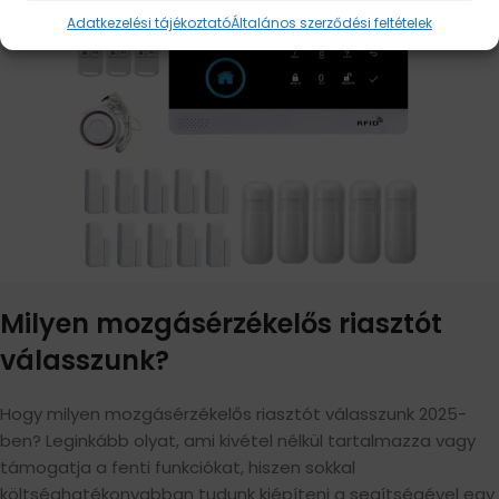
Adatkezelési tájékoztató
Általános szerződési feltételek
Milyen mozgásérzékelős riasztót
válasszunk?
Hogy milyen mozgásérzékelős riasztót válasszunk 2025-
ben? Leginkább olyat, ami kivétel nélkül tartalmazza vagy
támogatja a fenti funkciókat, hiszen sokkal
költséghatékonyabban tudunk kiépíteni a segítségével egy