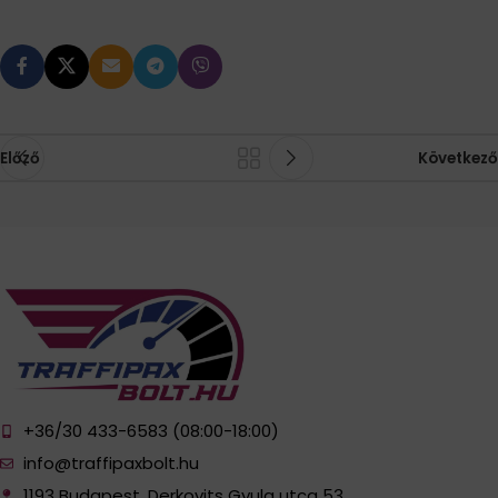
Előző
Következő
+36/30 433-6583 (08:00-18:00)
info@traffipaxbolt.hu
1193 Budapest, Derkovits Gyula utca 53.