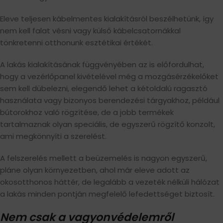
Eleve teljesen kábelmentes kialakításról beszélhetünk, így
nem kell falat vésni vagy külső kábelcsatornákkal
tönkretenni otthonunk esztétikai értékét.
A lakás kialakításának függvényében az is előfordulhat,
hogy a vezérlőpanel kivételével még a mozgásérzékelőket
sem kell dübelezni, elegendő lehet a kétoldalú ragasztó
használata vagy bizonyos berendezési tárgyakhoz, például
bútorokhoz való rögzítése, de a jobb termékek
tartalmaznak olyan speciális, de egyszerű rögzítő konzolt,
ami megkönnyíti a szerelést.
A felszerelés mellett a beüzemelés is nagyon egyszerű,
pláne olyan környezetben, ahol már eleve adott az
okosotthonos háttér, de legalább a vezeték nélküli hálózat
a lakás minden pontján megfelelő lefedettséget biztosít.
Nem csak a vagyonvédelemről