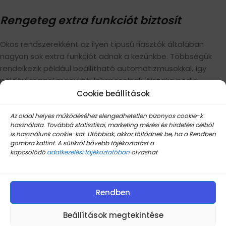
Rengeteg extra funkciót biztosít
Okos rendszerekként az ilyen típusú riasztók általában
nagyon sok extra funkciót adnak a kezünkbe. Többségük
rendelkezik például beállítható automatizmusokkal, így
például reggel maguktól lekapcsolnak, éjszaka pedig
aktiválódnak a beállított időpontokban.
Cookie beállítások
Többségük működik kapucsengőként és kaputelefonként,
Az oldal helyes működéséhez elengedhetetlen bizonyos cookie-k
használata. Továbbá statisztikai, marketing mérési és hirdetési célból
ha pedig főmoduljuk képes a SIM kártya fogadására, akkor
is használunk cookie-kat. Utóbbiak, akkor töltődnek be, ha a Rendben
akár telefonálhatunk is vele otthonmaradt
gombra kattint. A sütikről bővebb tájékoztatást a
családtagjainkkal, a cél minden esetben az, hogy
kapcsolódó
adatkezelési tájékoztatóban
olvashat
ingatlanunk biztonsága valamennyi szempontból
szavatolva legyen.
Rendben
Beállítások megtekintése