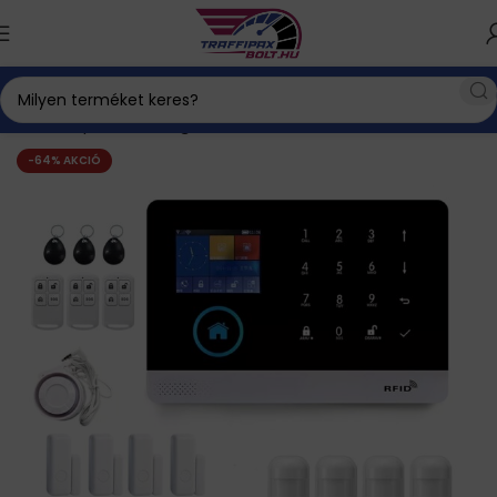
Kezdőlap
Biztonságtechnika
-64% AKCIÓ