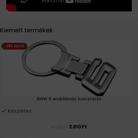
Kiemelt termékek
-38% AKCIÓ
BMW 6 emblémás kulcstartó
Készleten
2.610
Ft
4.225
Ft
Kosárba Teszem