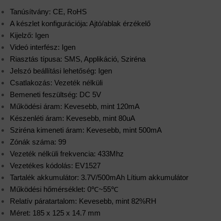
Tanúsítvány: CE, RoHS
A készlet konfigurációja: Ajtó/ablak érzékelő
Kijelző: Igen
Videó interfész: Igen
Riasztás típusa: SMS, Applikáció, Sziréna
Jelszó beállítási lehetőség: Igen
Csatlakozás: Vezeték nélküli
Bemeneti feszültség: DC 5V
Működési áram: Kevesebb, mint 120mA
Készenléti áram: Kevesebb, mint 80uA
Sziréna kimeneti áram: Kevesebb, mint 500mA
Zónák száma: 99
Vezeték nélküli frekvencia: 433Mhz
Vezetékes kódolás: EV1527
Tartalék akkumulátor: 3.7V/500mAh Lítium akkumulátor
Működési hőmérséklet: 0℃~55℃
Relatív páratartalom: Kevesebb, mint 82%RH
Méret: 185 x 125 x 14.7 mm