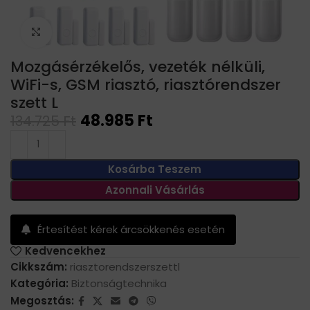
Click to enlarge
Mozgásérzékelős, vezeték nélküli,
WiFi-s, GSM riasztó, riasztórendszer
szett L
48.985
Ft
134.725
Ft
Kosárba Teszem
Azonnali Vásárlás
Értesítést kérek árcsökkenés esetén
Kedvencekhez
Cikkszám:
riasztorendszerszettl
Kategória:
Biztonságtechnika
Megosztás: