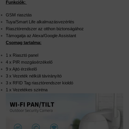
Funkciók:
GSM riasztás
Tuya/Smart Life alkalmazásvezérlés
Riasztórendszer az otthon biztonságához
Támogatja az Alexa/Google Assistant
Csomag tartalma:
1 x Riasztó panel
4 x PIR mozgásérzékelő
9 x Ajtó érzékelő
3 x Vezeték nélküli távirányító
3 x RFID Tag riasztórendszer kioldó
1 x Vezetékes sziréna