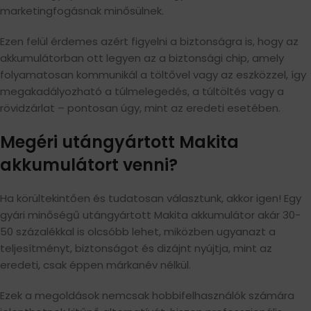
marketingfogásnak minősülnek.
Ezen felül érdemes azért figyelni a biztonságra is, hogy az
akkumulátorban ott legyen az a biztonsági chip, amely
folyamatosan kommunikál a töltővel vagy az eszközzel, így
megakadályozható a túlmelegedés, a túltöltés vagy a
rövidzárlat – pontosan úgy, mint az eredeti esetében.
Megéri utángyártott Makita
akkumulátort venni?
Ha körültekintően és tudatosan választunk, akkor igen! Egy
gyári minőségű utángyártott Makita akkumulátor akár 30-
50 százalékkal is olcsóbb lehet, miközben ugyanazt a
teljesítményt, biztonságot és dizájnt nyújtja, mint az
eredeti, csak éppen márkanév nélkül.
Ezek a megoldások nemcsak hobbifelhasználók számára