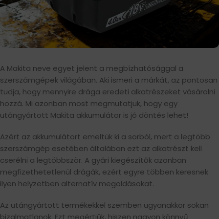
A Makita neve egyet jelent a megbízhatósággal a
szerszámgépek világában. Aki ismeri a márkát, az pontosan
tudja, hogy mennyire drága eredeti alkatrészeket vásárolni
hozzá. Mi azonban most megmutatjuk, hogy egy
utángyártott Makita akkumulátor is jó döntés lehet!
Azért az akkumulátort emeltük ki a sorból, mert a legtöbb
szerszámgép esetében általában ezt az alkatrészt kell
cserélni a legtöbbször. A gyári kiegészítők azonban
megfizethetetlenül drágák, ezért egyre többen keresnek
ilyen helyzetben alternatív megoldásokat.
Az utángyártott termékekkel szemben ugyanakkor sokan
bizalmatlanok. Ezt megértjük, hiszen nagyon könnyű