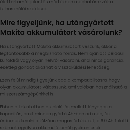
élettartamát jelentős mértékben meghatározzák a
felhasználói szokások.
Mire figyeljünk, ha utángyártott
Makita akkumulátort vásárolunk?
Ha utángyártott Makita akkumulátort veszünk, akkor a
legfontosabb a megbízható forrás. Nem ajánlott például
külföldről vagy olyan helyről vásárolni, ahol nincs garancia,
esetleg gondot okozhat a visszaküldési lehetőség.
Ezen felül mindig figyeljünk oda a kompatibilitásra, hogy
olyan akkumulátort válasszunk, ami valóban használható a
mi szerszámgépünkkel is.
Ebben a tekintetben a kialakítás mellett lényeges a
kapacitás, amit minden gyártó Ah-ban ad meg, és
érdemes kerülni a túlzóan magas értékeket, a 6.0 Ah fölötti
számok egy ilyen akkumulátornál gyakran csak