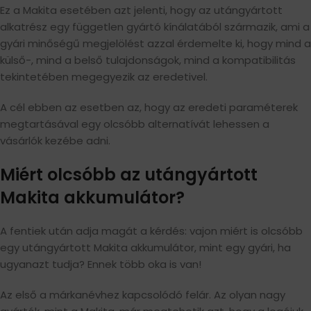
Ez a Makita esetében azt jelenti, hogy az utángyártott
alkatrész egy független gyártó kínálatából származik, ami a
gyári minőségű megjelölést azzal érdemelte ki, hogy mind a
külső-, mind a belső tulajdonságok, mind a kompatibilitás
tekintetében megegyezik az eredetivel.
A cél ebben az esetben az, hogy az eredeti paraméterek
megtartásával egy olcsóbb alternatívát lehessen a
vásárlók kezébe adni.
Miért olcsóbb az utángyártott
Makita akkumulátor?
A fentiek után adja magát a kérdés: vajon miért is olcsóbb
egy utángyártott Makita akkumulátor, mint egy gyári, ha
ugyanazt tudja? Ennek több oka is van!
Az első a márkanévhez kapcsolódó felár. Az olyan nagy