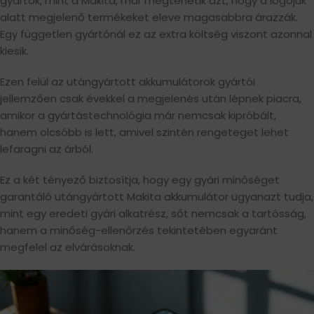
gyártók, mint a Makita, már megtehetik azt, hogy a logójuk
alatt megjelenő termékeket eleve magasabbra árazzák.
Egy független gyártónál ez az extra költség viszont azonnal
kiesik.
Ezen felül az utángyártott akkumulátorok gyártói
jellemzően csak évekkel a megjelenés után lépnek piacra,
amikor a gyártástechnológia már nemcsak kipróbált,
hanem olcsóbb is lett, amivel szintén rengeteget lehet
lefaragni az árból.
Ez a két tényező biztosítja, hogy egy gyári minőséget
garantáló utángyártott Makita akkumulátor ugyanazt tudja,
mint egy eredeti gyári alkatrész, sőt nemcsak a tartósság,
hanem a minőség-ellenőrzés tekintetében egyaránt
megfelel az elvárásoknak.