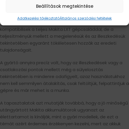
akkumulátorok. A kínálatunkban szereplő BL1830, BL1840,
Beállítások megtekintése
BL1850 vagy BL1860 típusok például ide sorolhatók.
Adatkezelési tájékoztató
Általános szerződési feltételek
Ezek a 18 voltos Li-ion alapú rendszerek nemcsak
kompatibilisek a teljes Makita LXT gépcsaláddal, de a
teljesítményük mellett a megjelenésük és az illeszkedésük
tekintetében egyaránt tökéletesen hozzák az eredeti
tulajdonságait.
A gyártó annyira precíz volt, hogy az illeszkedések vagy a
csatlakozási pontok mellett még a súlyelosztás
tekintetében is mindenre odafigyelt, azaz használatukhoz
nem kell semmilyen átalakítás, csak feltöltjük, felpattintjuk a
gépre és már mehet is a munka.
A tapasztalatok azt mutatják továbbá, hogy a jó minőségű
utángyártott Makita akkumulátorok ugyanazt az
élettartamot is kínálják, mint a gyári modellek, de ezt a
témát azért érdemes érzékenyen kezelni, mert az akkuk