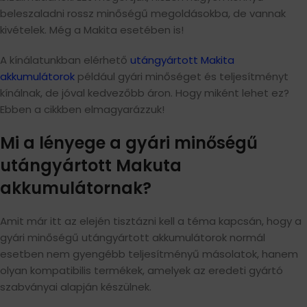
beleszaladni rossz minőségű megoldásokba, de vannak
kivételek. Még a Makita esetében is!
A kínálatunkban elérhető
utángyártott Makita
akkumulátorok
például gyári minőséget és teljesítményt
kínálnak, de jóval kedvezőbb áron. Hogy miként lehet ez?
Ebben a cikkben elmagyarázzuk!
Mi a lényege a gyári minőségű
utángyártott Makuta
akkumulátornak?
Amit már itt az elején tisztázni kell a téma kapcsán, hogy a
gyári minőségű utángyártott akkumulátorok normál
esetben nem gyengébb teljesítményű másolatok, hanem
olyan kompatibilis termékek, amelyek az eredeti gyártó
szabványai alapján készülnek.