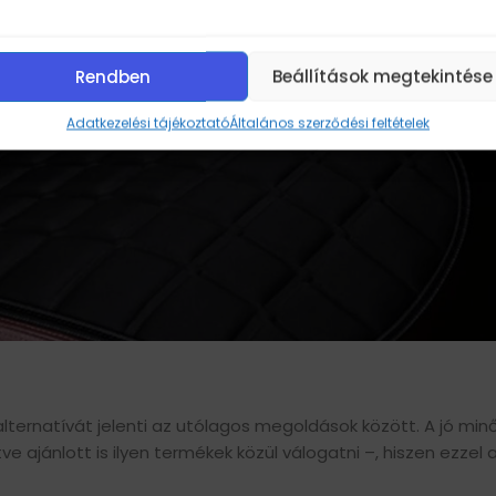
Rendben
Beállítások megtekintése
Adatkezelési tájékoztató
Általános szerződési feltételek
ternatívát jelenti az utólagos megoldások között. A jó min
ve ajánlott is ilyen termékek közül válogatni –, hiszen ezzel