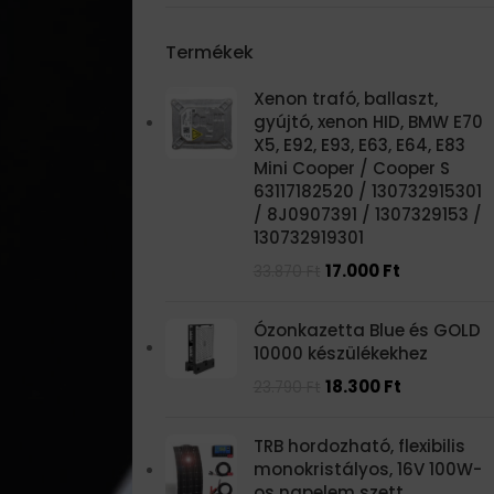
Termékek
Xenon trafó, ballaszt,
gyújtó, xenon HID, BMW E70
X5, E92, E93, E63, E64, E83
Mini Cooper / Cooper S
63117182520 / 130732915301
/ 8J0907391 / 1307329153 /
130732919301
17.000
Ft
33.870
Ft
Ózonkazetta Blue és GOLD
10000 készülékekhez
18.300
Ft
23.790
Ft
TRB hordozható, flexibilis
monokristályos, 16V 100W-
os napelem szett