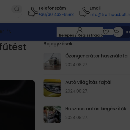
Telefonszám
Email
+36/30 433-6583
info@traffipaxbolt.
RELÉS
0
Belépés / Regisztráció
fűtést
Bejegyzések
Ózongenerátor használata
2024.08.27.
Autó világítás fajtái
2024.08.27.
Hasznos autós kiegészítők
2024.08.27.