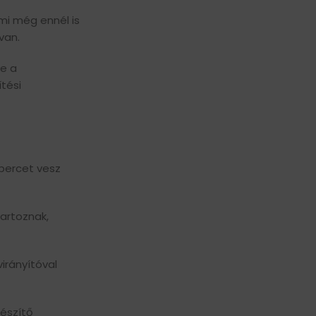
ami még ennél is
van.
de a
tési
percet vesz
artoznak,
irányítóval
gészítő