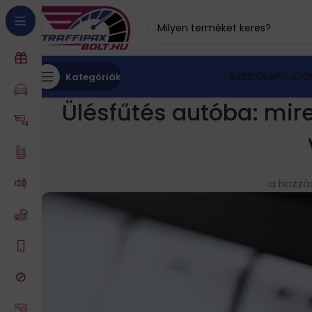
KEZDŐLAP
ÚJDO
Kategóriák
Ülésfűtés autóba: mire
a hozzá