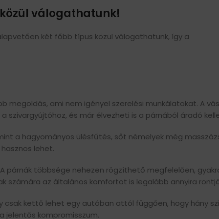
 közül válogathatunk!
lapvetően két főbb típus közül válogathatunk, így a
bb megoldás, ami nem igényel szerelési munkálatokat. A vás
 a szivargyújtóhoz, és már élvezheti is a párnából áradó ke
int a hagyományos ülésfűtés, sőt némelyek még masszázs 
 hasznos lehet.
. A párnák többsége nehezen rögzíthető megfelelően, gyak
k számára az általános komfortot is legalább annyira rontják,
gy csak kettő lehet egy autóban attól függően, hogy hány sz
ra jelentős kompromisszum.