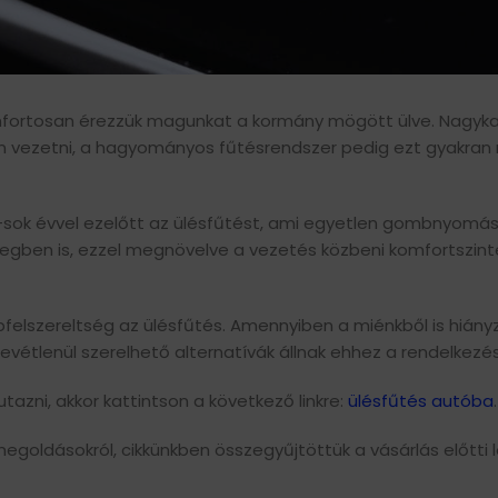
omfortosan érezzük magunkat a kormány mögött ülve. Nagy
n vezetni, a hagyományos fűtésrendszer pedig ezt gyakran
sok évvel ezelőtt az ülésfűtést, ami egyetlen gombnyomá
egben is, ezzel megnövelve a vezetés közbeni komfortszint
szereltség az ülésfűtés. Amennyiben a miénkből is hiányz
vétlenül szerelhető alternatívák állnak ehhez a rendelkezé
azni, akkor kattintson a következő linkre:
ülésfűtés autóba
.
oldásokról, cikkünkben összegyűjtöttük a vásárlás előtti 