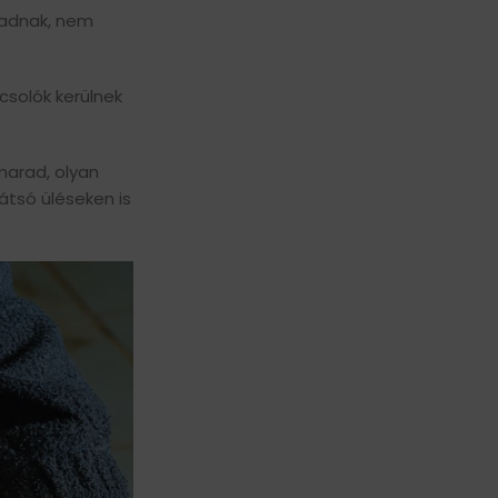
aradnak, nem
csolók kerülnek
marad, olyan
átsó üléseken is