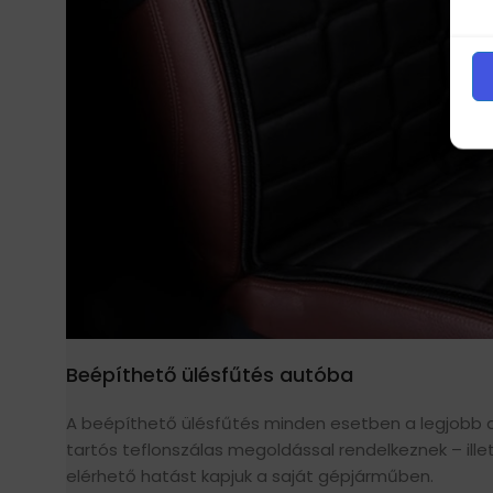
Beépíthető ülésfűtés autóba
A beépíthető ülésfűtés minden esetben a legjobb al
tartós teflonszálas megoldással rendelkeznek – illet
elérhető hatást kapjuk a saját gépjárműben.