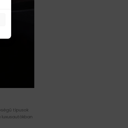
őségű típusok
 a luxusautókban