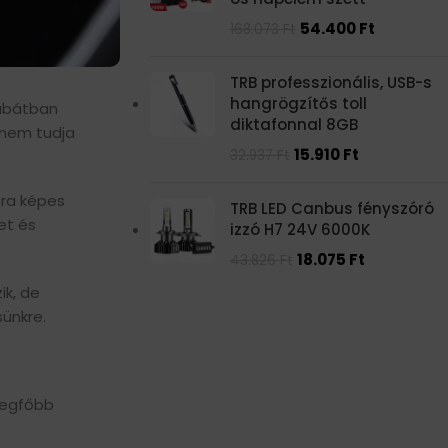
54.400
Ft
168.073
Ft
TRB professzionális, USB-s
hangrögzítős toll
kabátban
diktafonnal 8GB
 nem tudja
15.910
Ft
32.937
Ft
sra képes
TRB LED Canbus fényszóró
et és
izzó H7 24V 6000K
18.075
Ft
43.826
Ft
ik, de
sünkre.
legfőbb