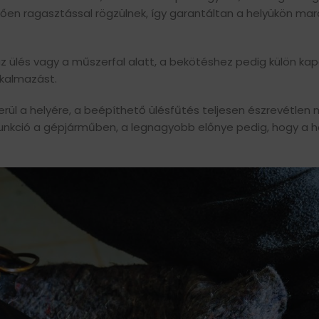
emzően ragasztással rögzülnek, így garantáltan a helyükön m
z ülés vagy a műszerfal alatt, a bekötéshez pedig külön kap
lkalmazást.
rül a helyére, a beépíthető ülésfűtés teljesen észrevétlen 
 funkció a gépjárműben, a legnagyobb előnye pedig, hogy a h