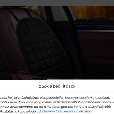
Cookie beállítások
oldal helyes működéséhez elengedhetetlen bizonyos cookie-k használata.
ábbá statisztikai, marketing mérési és hirdetési célból is használunk cookie-k
bbiak, akkor töltődnek be, ha a Rendben gombra kattint. A sütikről bővebb
ékoztatást a kapcsolódó
adatkezelési tájékoztatóban
olvashat