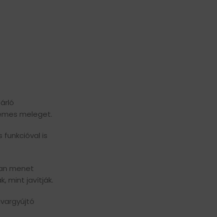
árló
llemes meleget.
funkcióval is
ran menet
 mint javítják.
ivargyújtó