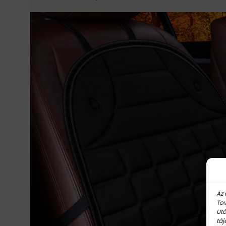
Az 
Tov
Utó
táj