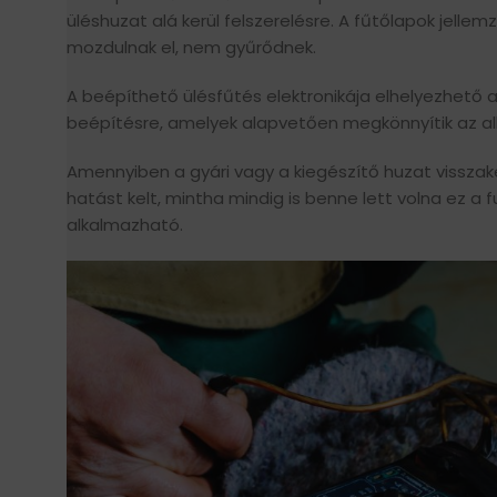
üléshuzat alá kerül felszerelésre. A fűtőlapok jell
mozdulnak el, nem gyűrődnek.
A beépíthető ülésfűtés elektronikája elhelyezhető a
beépítésre, amelyek alapvetően megkönnyítik az a
Amennyiben a gyári vagy a kiegészítő huzat visszake
hatást kelt, mintha mindig is benne lett volna ez a
alkalmazható.