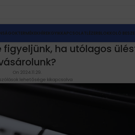
NSÁGOK
TERMÉKEK
HÍREK
GYIK
KAPCSOLAT
LÉZERBLOKKOLÓ BESZE
 figyeljünk, ha utólagos ülés
vásárolunk?
On 2024.11.29.
szólások lehetősége kikapcsolva