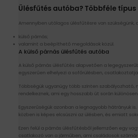
Ülésfűtés autóba? Többféle típus
Amennyiben utólagos ülésfűtésre van szükségünk, a
külső párnás;
valamint a beépíthető megoldások közül.
A külső párnás ülésfűtés autóba
A külső párnás ülésfűtés alapvetően a legegyszerű
egyszerűen elhelyezi a sofőrülésben, csatlakoztatja
Többségük ugyanúgy több szinten szabályozható, m
rendelkeznek, ami egy hosszabb út során különösen
Egyszerűségük azonban a legnagyobb hátrányuk is
közben is képes elcsúszni az ülésben, és emiatt soka
Ezen felül a párnás ülésfűtésből jellemzően egy va
csatlakozó van a járműben, ami családosok számá