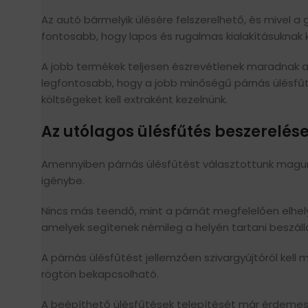
Az autó bármelyik ülésére felszerelhető, és mivel a 
fontosabb, hogy lapos és rugalmas kialakításuknak
A jobb termékek teljesen észrevétlenek maradnak a
legfontosabb, hogy a jobb minőségű párnás ülésfű
költségeket kell extraként kezelnünk.
Az utólagos ülésfűtés beszerelés
Amennyiben párnás ülésfűtést választottunk magunk
igénybe.
Nincs más teendő, mint a párnát megfelelően elhely
amelyek segítenek némileg a helyén tartani beszállás
A párnás ülésfűtést jellemzően szivargyújtóról kell
rögtön bekapcsolható.
A beépíthető ülésfűtések telepítését már érdemes s