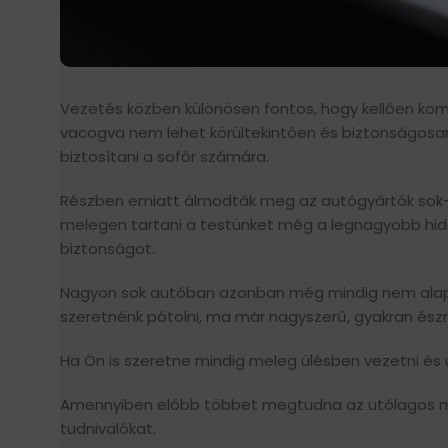
Vezetés közben különösen fontos, hogy kellően k
vacogva nem lehet körültekintően és biztonságosa
biztosítani a sofőr számára.
Részben emiatt álmodták meg az autógyártók sok-
melegen tartani a testünket még a legnagyobb hid
biztonságot.
Nagyon sok autóban azonban még mindig nem alapfel
szeretnénk pótolni, ma már nagyszerű, gyakran észre
Ha Ön is szeretne mindig meleg ülésben vezetni és ut
Amennyiben előbb többet megtudna az utólagos meg
tudnivalókat.