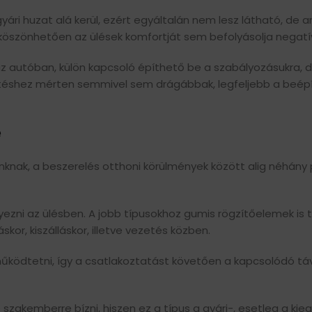
gyári huzat alá kerül, ezért egyáltalán nem lesz látható, de 
 köszönhetően az ülések komfortját sem befolyásolja negatí
z autóban, külön kapcsoló építhető be a szabályozásukra, 
téshez mérten semmivel sem drágábbak, legfeljebb a beépí
e
nak, a beszerelés otthoni körülmények között alig néhány 
ezni az ülésben. A jobb típusokhoz gumis rögzítőelemek is t
kor, kiszálláskor, illetve vezetés közben.
 működtetni, így a csatlakoztatást követően a kapcsolódó táv
zakemberre bízni, hiszen ez a típus a gyári-, esetleg a kie