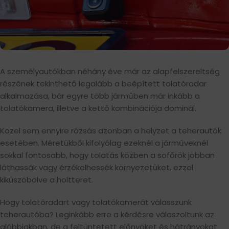
A személyautókban néhány éve már az alapfelszereltség
részének tekinthető legalább a beépített tolatóradar
alkalmazása, bár egyre több járműben már inkább a
tolatókamera, illetve a kettő kombinációja dominál.
Közel sem ennyire rózsás azonban a helyzet a teherautók
esetében. Méretükből kifolyólag ezeknél a járműveknél
sokkal fontosabb, hogy tolatás közben a sofőrök jobban
láthassák vagy érzékelhessék környezetüket, ezzel
kiküszöbölve a holtteret.
Hogy tolatóradart vagy tolatókamerát válasszunk
teherautóba? Leginkább erre a kérdésre válaszoltunk az
alábbiakban, de a feltüntetett előnyöket és hátrányokat