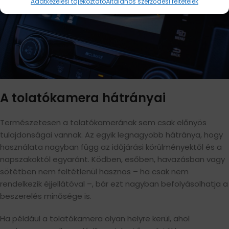
Adatkezelési tájékoztató
Általános szerződési feltételek
A tolatókamera hátrányai
Természetesen a tolatókamerának sem csak előnyös
tulajdonságai vannak. Az egyik legnagyobb hátránya, hogy
használata nagyban függ az időjárási körülményektől és a
napszakoktól egyaránt. Ködben, esőben, havazásban vagy
sötétben nem feltétlenül hasznos – ha csak nem
rendelkezik éjjellátóval –, bár ezt nagyban befolyásolhatja a
beszerelés minősége is.
Ha például a tolatókamera olyan helyre kerül, ahol