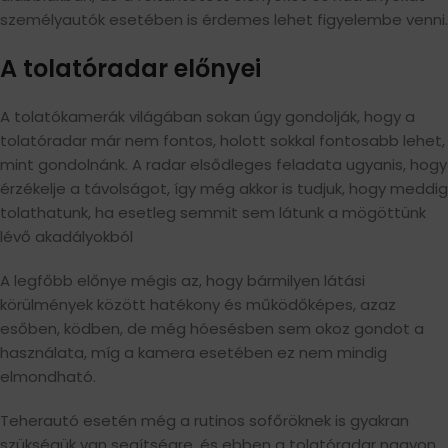
személyautók esetében is érdemes lehet figyelembe venni.
A tolatóradar előnyei
A tolatókamerák világában sokan úgy gondolják, hogy a
tolatóradar már nem fontos, holott sokkal fontosabb lehet,
mint gondolnánk. A radar elsődleges feladata ugyanis, hogy
érzékelje a távolságot, így még akkor is tudjuk, hogy meddig
tolathatunk, ha esetleg semmit sem látunk a mögöttünk
lévő akadályokból
A legfőbb előnye mégis az, hogy bármilyen látási
körülmények között hatékony és működőképes, azaz
esőben, ködben, de még hóesésben sem okoz gondot a
használata, míg a kamera esetében ez nem mindig
elmondható.
Teherautó esetén még a rutinos sofőröknek is gyakran
szükségük van segítségre, és ebben a tolatóradar nagyon