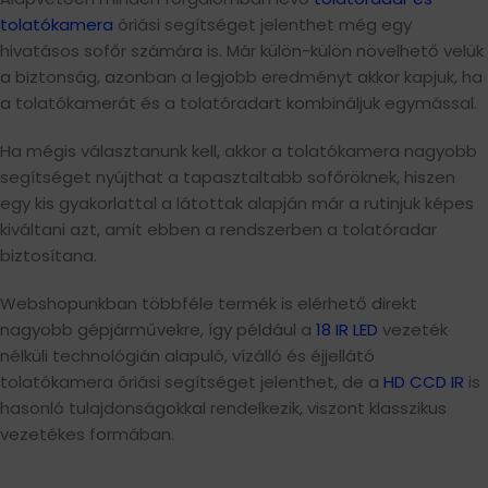
tolatókamera
óriási segítséget jelenthet még egy
hivatásos sofőr számára is. Már külön-külön növelhető velük
a biztonság, azonban a legjobb eredményt akkor kapjuk, ha
a tolatókamerát és a tolatóradart kombináljuk egymással.
Ha mégis választanunk kell, akkor a tolatókamera nagyobb
segítséget nyújthat a tapasztaltabb sofőröknek, hiszen
egy kis gyakorlattal a látottak alapján már a rutinjuk képes
kiváltani azt, amit ebben a rendszerben a tolatóradar
biztosítana.
Webshopunkban többféle termék is elérhető direkt
nagyobb gépjárművekre, így például a
18 IR LED
vezeték
nélküli technológián alapuló, vízálló és éjjellátó
tolatókamera óriási segítséget jelenthet, de a
HD CCD IR
is
hasonló tulajdonságokkal rendelkezik, viszont klasszikus
vezetékes formában.