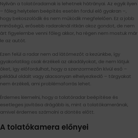
Nyilván a tolatóradarnak is lehetnek hátrányai. Az egyik ilyen
– főleg helytelen beépítés esetén fordul elő gyakran –,
hogy bekoszolódik és nem működik megfelelően. Ez a jobb
minőségű, erősebb radaroknál ritkán okoz gondot, de nem
árt figyelembe venni főleg akkor, ha régen nem mostuk már
le az autót.
Ezen felül a radar nem ad látómezőt a kezünkbe, így
gyakorlatilag csak érzékeli az akadályokat, de nem látjuk
őket, így előfordulhat, hogy a szenzormezőn kívül eső –
például oldalt vagy alacsonyan elhelyezkedő – tárgyakat
nem érzékeli, ami problémaforrás lehet.
Érdemes kiemelni, hogy a tolatóradar beépítése és
esetleges javítása drágább is, mint a tolatókamerának,
amivel érdemes számolni a döntés előtt.
A tolatókamera előnyei