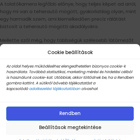
A tolatókamera legfőbb előnye, hogy teljes képet ad arról,
hogy mi van a teherautó mögött, gyakorlatilag olyan, mint
egy harmadik szem, ami kiemelkedően precíz rálátást
biztosít a teherautó mögötti akadályokra.
Mellette szól még, hogy többségük szélesebb látómezőt
ad, nemcsak közvetlenül az autó mögé, hanem kicsit
Cookie beállítások
oldalsó irányba is látni enged, miközben a pozitívumok közül
kiemelkedő, hogy beszerelése és karbantartása is olcsóbb,
Az oldal helyes működéséhez elengedhetetlen bizonyos cookie-k
mert gyakorlatilag egy kamerából áll az egész, nem több
használata. Továbbá statisztikai, marketing mérési és hirdetési célból
szenzorból.
is használunk cookie-kat. Utóbbiak, akkor töltődnek be, ha a Rendben
gombra kattint. A sütikről bővebb tájékoztatást a
kapcsolódó
adatkezelési tájékoztatóban
olvashat
Rendben
Beállítások megtekintése