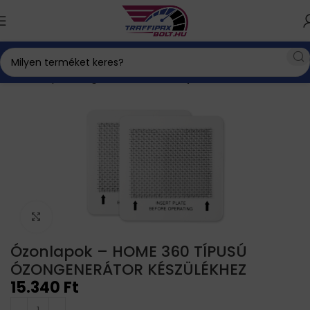
Kezdőlap
Ózongenerátor
Ózonlap
Click to enlarge
Ózonlapok – HOME 360 TÍPUSÚ
ÓZONGENERÁTOR KÉSZÜLÉKHEZ
15.340
Ft