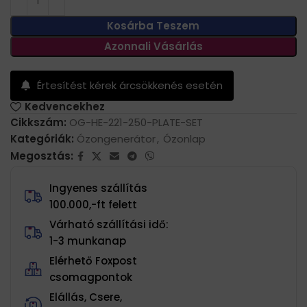
Kosárba Teszem
Azonnali Vásárlás
Értesítést kérek árcsökkenés esetén
Kedvencekhez
Cikkszám:
OG-HE-221-250-PLATE-SET
Kategóriák:
Ózongenerátor
,
Ózonlap
Megosztás:
Ingyenes szállítás
100.000,-ft felett
Várható szállítási idő:
1-3 munkanap
Elérhető Foxpost
csomagpontok
Elállás, Csere,