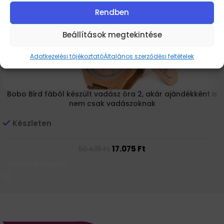
-66% AKCIÓ
Rendben
Beállítások megtekintése
Adatkezelési tájékoztató
Általános szerződési feltételek
Bobo Bird fából készült vadász óra 2, akár ajándékként is
nem csak vadászoknak
Készleten
17.075
Ft
50.435
Ft
Kosárba Teszem