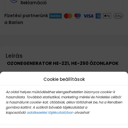
Reklamáció
Fizetési partnerünk
a Barion
Leírás
OZONEGENERATOR HE-221, HE-250 ÓZONLAPOK
Ózonlapok a HOME 360 (HE-250) ózongenerátor
Cookie beállítások
készülékekhez
Az oldal helyes működéséhez elengedhetetlen bizonyos cookie-k
használata. Továbbá statisztikai, marketing mérési és hirdetési célból
2 db Ózonlap
is használunk cookie-kat. Utóbbiak, akkor töltődnek be, ha a Rendben
gombra kattint. A sütikről bővebb tájékoztatást a
kapcsolódó
adatkezelési tájékoztatóban
olvashat
Kiemelt termékek